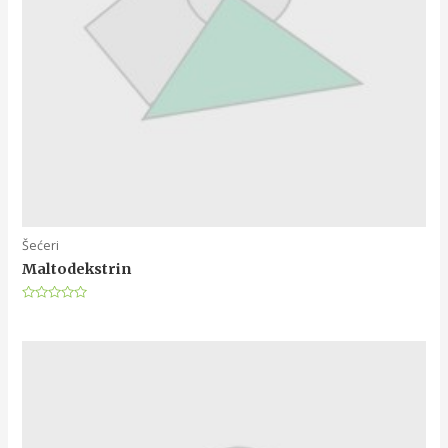
Šećeri
Maltodekstrin
Rated
0
out
of
5