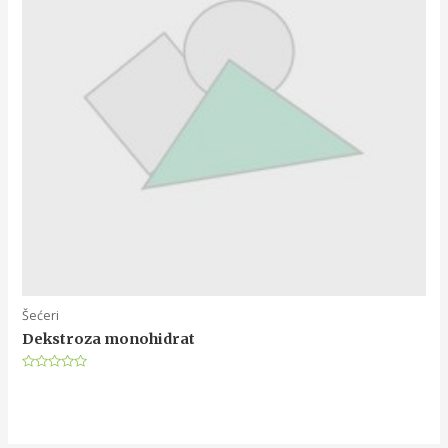
Šećeri
Dekstroza monohidrat
Rated
0
out
of
5