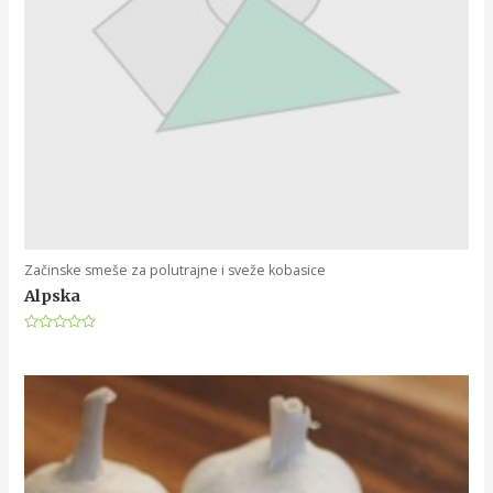
Začinske smeše za polutrajne i sveže kobasice
Alpska
Rated
0
out
of
5