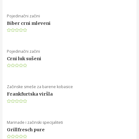
Rated
0
out
of
5
Pojedinačni začini
Biber crni mleveni
Rated
0
out
of
5
Pojedinačni začini
Crni luk sušeni
Rated
0
out
of
5
Začinske smeše za barene kobasice
Frankfurtska viršla
Rated
0
out
of
5
Marinade i začinski specijaliteti
Grillfresch pure