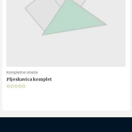
Kompletne smeše
Pljeskavica komplet
Rated
0
out
of
5