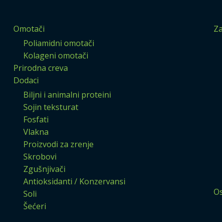
Omotači
Za
Poliamidni omotači
Kolageni omotači
Prirodna creva
Dodaci
Biljni i animalni proteini
Sojin teksturat
Fosfati
Vlakna
Proizvodi za zrenje
Skrobovi
Zgušnjivači
Antioksidanti / Konzervansi
Os
Soli
Šećeri