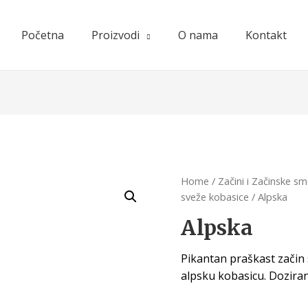
Početna
Proizvodi
O nama
Kontakt
Home
/
Začini i Začinske s
sveže kobasice
/ Alpska
Alpska
Pikantan praškast zači
alpsku kobasicu. Doziran