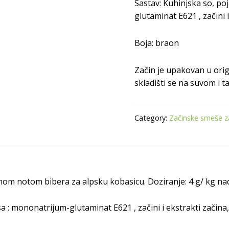
Sastav:
Kuhinjska so, po
glutaminat E621 , začini 
Boja: braon
Začin je upakovan u orig
skladišti se na suvom i
Category:
Začinske smeše za
nom notom bibera za alpsku kobasicu. Doziranje: 4 g/ kg na
a : mononatrijum-glutaminat E621 , začini i ekstrakti začina