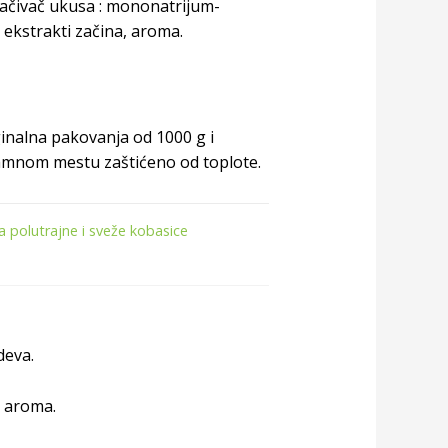
jačivač ukusa : mononatrijum-
i ekstrakti začina, aroma.
inalna pakovanja od 1000 g i
 tamnom mestu zaštićeno od toplote.
 polutrajne i sveže kobasice
deva.
, aroma.