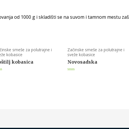
vanja od 1000 g i skladišti se na suvom i tamnom mestu zaš
činske smeše za polutrajne i
Začinske smeše za polutrajne i
eže kobasice
sveže kobasice
štilj kobasica
Novosadska
ted
Rated
0
t
out
of
5