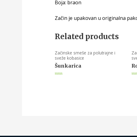
Boja: braon
Začin je upakovan u originalna pako
Related products
Začinske smeše za polutrajne i
Za
sveže kobasice
sv
Šunkarica
Ro
Rated
Ra
0
0
out
ou
of
of
5
5