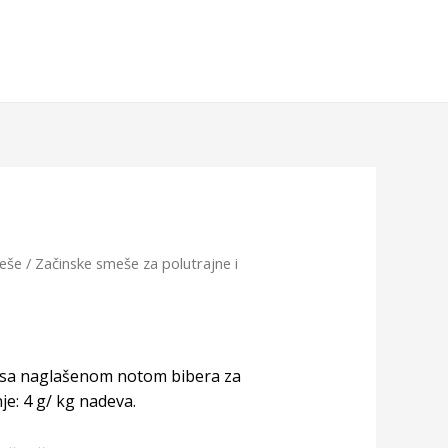
meše
/
Začinske smeše za polutrajne i
n sa naglašenom notom bibera za
je: 4 g/ kg nadeva.