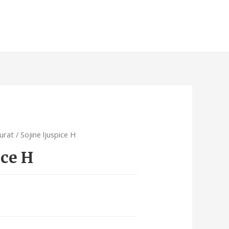
turat
/ Sojine ljuspice H
ice H