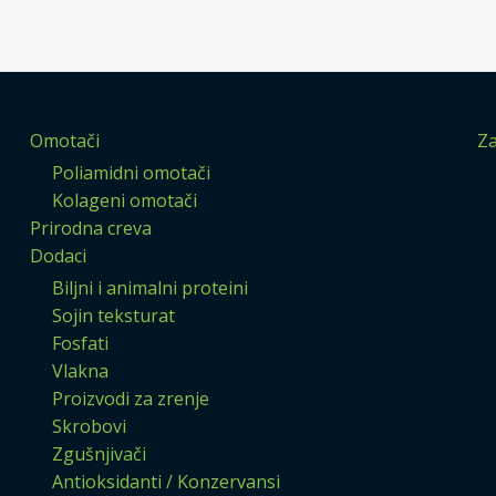
Omotači
Za
Poliamidni omotači
Kolageni omotači
Prirodna creva
Dodaci
Biljni i animalni proteini
Sojin teksturat
Fosfati
Vlakna
Proizvodi za zrenje
Skrobovi
Zgušnjivači
Antioksidanti / Konzervansi