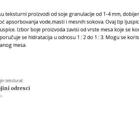
su teksturni proizvodi od soje granulacije od 1-4 mm, dobije
 apsorbovanja vode,masti i mesnih sokova. Ovaj tip ljuspica 
spice. Izbor boje proizvoda zavisi od vrste mesa koje se kori
ručuje se hidratacija u odnosu 1 : 2 do 1 : 3. Mogu se koristi
vanog mesa.
jin teksturat
jini odresci
ted
t