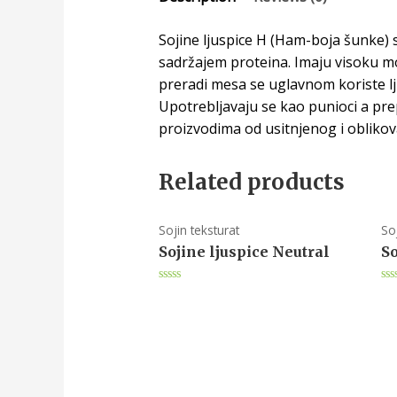
Sojine ljuspice H (Ham-boja šunke) 
sadržajem proteina. Imaju visoku moć
preradi mesa se uglavnom koriste lju
Upotrebljavaju se kao punioci a prepo
proizvodima od usitnjenog i obliko
Related products
Sojin teksturat
So
Sojine ljuspice Neutral
So
Rated
Ra
0
0
out
ou
of
of
5
5