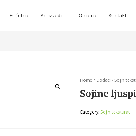
Početna
Proizvodi
O nama
Kontakt
Home
/
Dodaci
/
Sojin teks
Sojine ljusp
Category:
Sojin teksturat