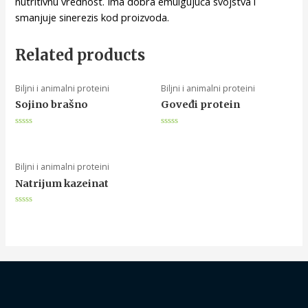
nutritivnu vrednost. Ima dobra emulgujuća svojstva i
smanjuje sinerezis kod proizvoda.
Related products
Biljni i animalni proteini
Biljni i animalni proteini
Sojino brašno
Goveđi protein
Rated
Rated
0
0
out
out
of
of
5
5
Biljni i animalni proteini
Natrijum kazeinat
Rated
0
out
of
5